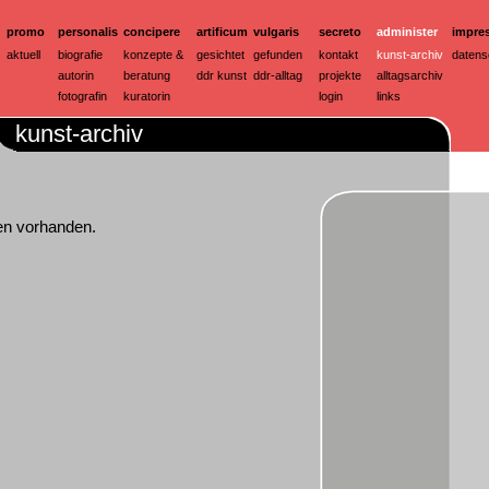
promo
personalis
concipere
artificum
vulgaris
secreto
administer
impre
aktuell
biografie
konzepte &
gesichtet
gefunden
kontakt
kunst-archiv
datens
autorin
beratung
ddr kunst
ddr-alltag
projekte
alltagsarchiv
fotografin
kuratorin
login
links
kunst-archiv
en vorhanden.