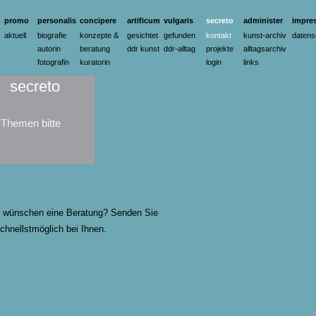
promo
personalis
concipere
artificum
vulgaris
secreto
administer
impre
aktuell
biografie
konzepte &
gesichtet
gefunden
kontakt
kunst-archiv
datens
autorin
beratung
ddr kunst
ddr-alltag
projekte
alltagsarchiv
fotografin
kuratorin
login
links
secreto
 Themen bitte
r wünschen eine Beratung? Senden Sie
chnellstmöglich bei Ihnen.