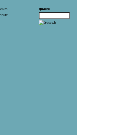
ssum
quaere
chutz