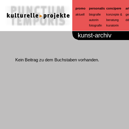
promo
personalis
concipere
ar
aktuell
biografie
konzepte &
ge
autorin
beratung
dd
fotografin
kuratorin
kunst-archiv
Kein Beitrag zu dem Buchstaben vorhanden.