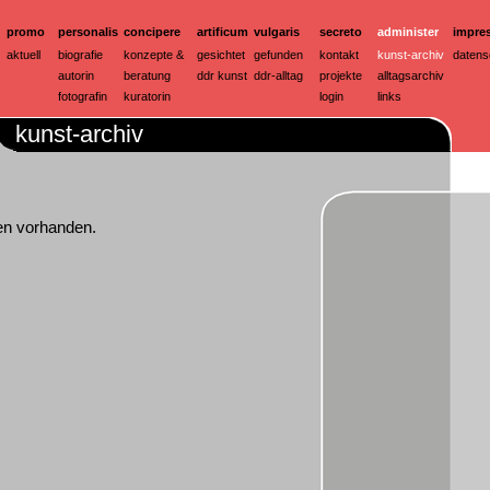
promo
personalis
concipere
artificum
vulgaris
secreto
administer
impre
aktuell
biografie
konzepte &
gesichtet
gefunden
kontakt
kunst-archiv
datens
autorin
beratung
ddr kunst
ddr-alltag
projekte
alltagsarchiv
fotografin
kuratorin
login
links
kunst-archiv
en vorhanden.