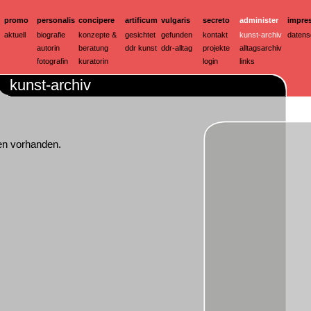
promo
personalis
concipere
artificum
vulgaris
secreto
administer
impre
aktuell
biografie
konzepte &
gesichtet
gefunden
kontakt
kunst-archiv
datens
autorin
beratung
ddr kunst
ddr-alltag
projekte
alltagsarchiv
fotografin
kuratorin
login
links
kunst-archiv
en vorhanden.