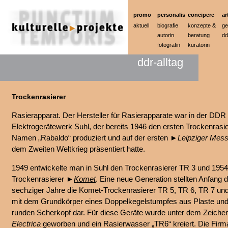
promo
personalis
concipere
ar
aktuell
biografie
konzepte &
ge
autorin
beratung
dd
fotografin
kuratorin
ddr-alltag
Trockenrasierer
Rasierapparat. Der Hersteller für Rasierapparate war in der DD
Elektrogerätewerk Suhl, der bereits 1946 den ersten Trockenrasie
Namen „Rabaldo“ produziert und auf der ersten ►
Leipziger Mes
dem Zweiten Weltkrieg präsentiert hatte.
1949 entwickelte man in Suhl den Trockenrasierer TR 3 und 195
Trockenrasierer ►
Komet
. Eine neue Generation stellten Anfang d
sechziger Jahre die Komet-Trockenrasierer TR 5, TR 6, TR 7 un
mit dem Grundkörper eines Doppelkegelstumpfes aus Plaste un
runden Scherkopf dar. Für diese Geräte wurde unter dem Zeich
Electrica
geworben und ein Rasierwasser „TR6“ kreiert. Die Firm