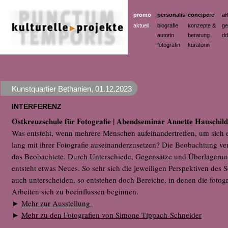
promo
personalis
concipere
ar
aktuell
biografie
konzepte &
ge
autorin
beratung
dd
fotografin
kuratorin
Kunstquartier Bethanien
,
01.12.2023
INTERFERENZ
Ostkreuzschule für Fotografie | Abendseminar Annette Hauschild
Was entsteht, wenn mehrere Menschen aufeinandertreffen, um sich e
lang mit ihrer Fotografie auseinanderzusetzen? Die Beobachtung ve
das Beobachtete. Durch Unterschiede, Gegensätze und Überlageru
entsteht etwas Neues. So sehr sich die jeweiligen Perspektiven des 
auch unterscheiden, so entstehen doch Bereiche, in denen die fotog
Arbeiten sich zu beeinflussen beginnen.
Mehr zur Ausstellung
►
Mehr zu den Fotografien von Simone Tippach-Schneider
►