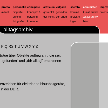
promo
personalis
concipere
artificum
vulgaris
secreto
administer
impre
aktuell
biografie
konzepte &
gesichtet
gefunden
kontakt
kunst-archiv
datens
autorin
beratung
ddr kunst
ddr-alltag
projekte
alltagsarchiv
fotografin
kuratorin
login
links
alltagsarchiv
O
P
Q
R
S
T
U
V
W
X
Y
Z
träge über Objekte aufbewahrt, die seit
kt gefunden” und „ddr-alltag” erschienen
zeichen für elektrische Haushaltgeräte,
 in der DDR.