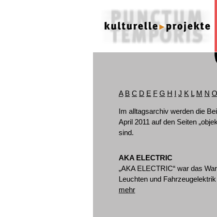
A
B
C
D
E
F
G
H
I
J
K
L
M
N
Im alltagsarchiv werden die Bei
April 2011 auf den Seiten „obje
sind.
AKA ELECTRIC
„AKA ELECTRIC“ war das Waren
Leuchten und Fahrzeugelektrik
mehr